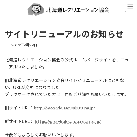
コ
ナ
ン
ビ
テ
ゲ
ン
ー
ツ
シ
サイトリニューアルのお知らせ
へ
ョ
ス
ン
2023年9月29日
キ
に
ッ
移
プ
動
北海道レクリエーション協会の公式ホームページサイトをリニュ
ーアルいたしました。
旧北海道レクリエーション協会サイトがリニューアルにともな
い、URLが変更になりました。
ブックマークされていた方は、再度ご登録をお願いいたします。
旧サイトURL：
http://www.do-rec.sakura.ne.jp/
新サイトURL：
https://pref-hokkaido.recsite.jp/
今後ともよろしくお願いいたします。