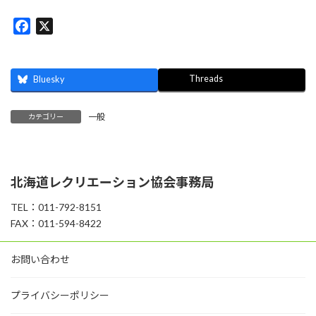
F
X
a
c
e
Threads
Bluesky
b
o
一般
カテゴリー
o
k
北海道レクリエーション協会事務局
TEL：011-792-8151
FAX：011-594-8422
お問い合わせ
プライバシーポリシー