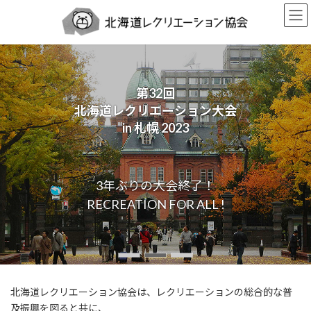
コ
ナ
ン
ビ
テ
ゲ
ン
ー
ツ
シ
へ
ョ
ス
ン
第32回
日本レクリエーション協会と
キ
に
北海道レクリエーション大会
北海道レクリエーション協会
ニュースポーツで
ッ
移
in 札幌 2023
との協働事業
新たなる遊ing
プ
動
コミュニケーションを
3年ぶりの大会終了！
北海道クッブ大会
レクリエーション・インストラクター養成講習会
RECREATION FOR ALL !
北海道レクリエーション協会は、レクリエーションの総合的な普
及振興を図ると共に、